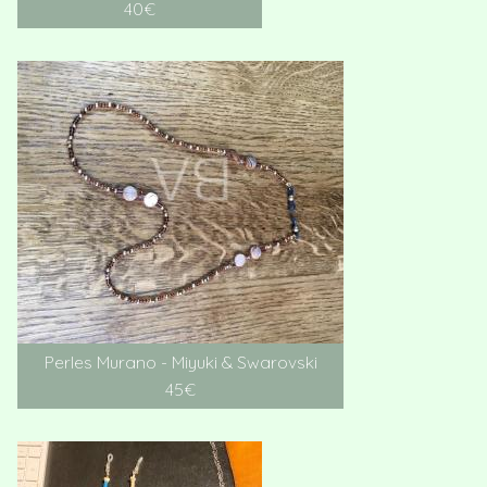
40€
Perles Murano - Miyuki & Swarovski
45€