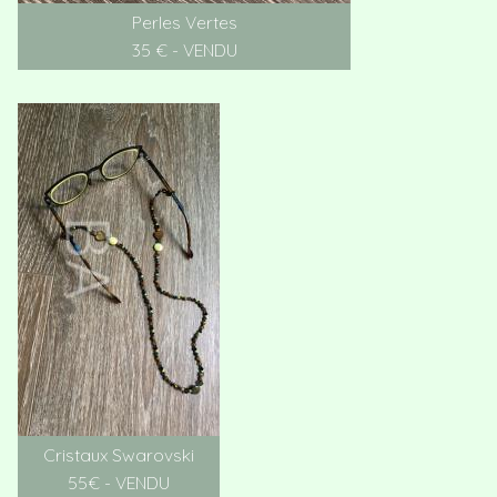
Perles Vertes
35 € - VENDU
Cristaux Swarovski
55€ - VENDU